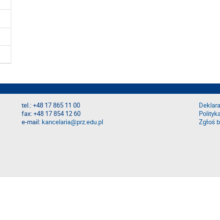
tel.: +48 17 865 11 00
Deklara
fax: +48 17 854 12 60
Polityk
e-mail:
kancelaria@prz.edu.pl
Zgłoś b