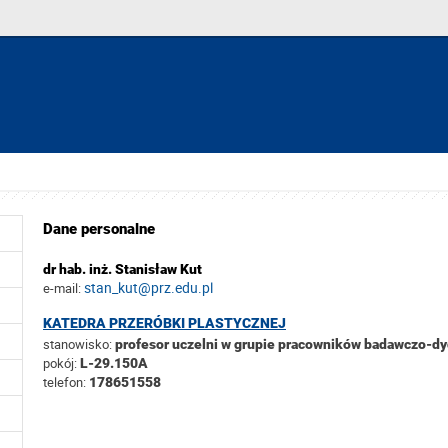
Dane personalne
dr hab. inż. Stanisław Kut
stan_kut@prz.edu.pl
e-mail:
KATEDRA PRZERÓBKI PLASTYCZNEJ
stanowisko:
profesor uczelni w grupie pracowników badawczo-d
pokój:
L-29.150A
telefon:
178651558